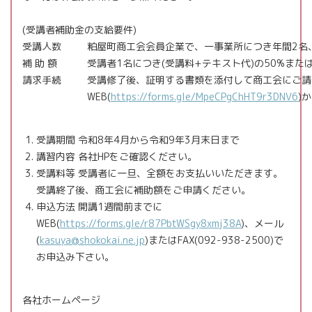
(受講者補助金の支給要件)
受講人数
粕屋町商工会会員企業で、一事業所につき年間2名
補 助 額
受講者1名につき(受講料+テキスト代)の50%または
請求手続
受講修了後、証明する書類を添付して商工会にご請
WEB
(
https://forms.gle/MpeCPgChHT9r3DNV6
)
受講期間 令和
8
年
4
月から令和
9
年
3
月末日まで
講習内容 各社
HP
をご確認ください。
受講料等 受講者に一旦、全額をお支払いいただきます。
受講終了後、商工会に補助額をご申請ください。
申込方法 開講1週間前までに
WEB
(
https://forms.gle/r87PbtWSgy8xmj38A
)、メール
(
kasuya@shokokai.ne.jp
)または
FAX
(
092-938-2500
)で
お申込み下さい。
各社ホームページ