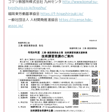
コマツ教習所株式会社 九州センタ
http://www.komatsu-
kyoshujo.co.jp/kyushu/
福岡東労働基準協会
https://f-higashirouki.jp/
一般社団法人 人材開発推進協会
https://license.hdp-
assoc.jp/