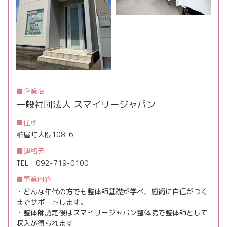
企業名
一般社団法人 スマイリージャパン
住所
粕屋町大隈108-6
連絡先
TEL
092-719-0100
事業内容
・どんな年代の方でも整体師基礎が学べ、施術に自信がつく
までサポートします。
・整体師認定後はスマイリージャパン整体院で整体師として
収入が得られます