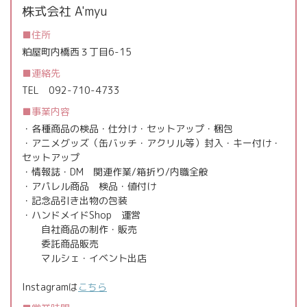
株式会社 A'myu
住所
粕屋町内橋西３丁目6-15
連絡先
TEL
092-710-4733
事業内容
・各種商品の検品・仕分け・セットアップ・梱包
・アニメグッズ（缶バッチ・アクリル等）封入・キー付け・
セットアップ
・情報誌・DM 関連作業/箱折り/内職全般
・アパレル商品 検品・値付け
・記念品引き出物の包装
・ハンドメイドShop 運営
自社商品の制作・販売
委託商品販売
マルシェ・イベント出店
Instagramは
こちら