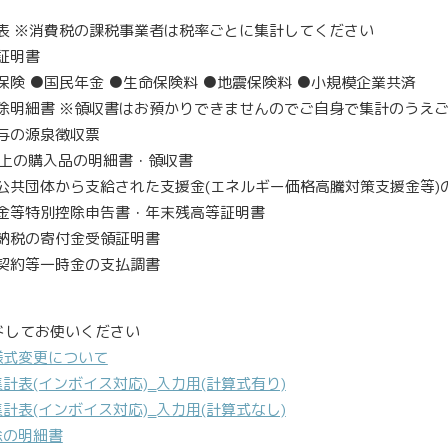
表
※
消費税の課税事業者は税率ごとに集計してください
証明書
保険 ●国民年金 ●生命保険料 ●地震保険料 ●小規模企業共済
除明細書
※
領収書はお預かりできませんのでご自身で集計のうえ
与の源泉徴収票
上の購入品の明細書・領収書
公共団体から支給された支援金(エネルギー価格高騰対策支援金等)
金等特別控除申告書・年末残高等証明書
納税の寄付金受領証明書
契約等一時金の支払調書
ドしてお使いください
様式変更について
集計表(インボイス対応)‗入力用(計算式有り)
集計表(インボイス対応)‗入力用(計算式なし)
除の明細書