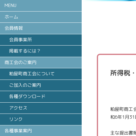
MENU
ホーム
会員情報
会員事業所
掲載するには？
商工会のご案内
所得税
粕屋町商工会について
ご加入のご案内
各種ダウンロード
アクセス
粕屋町商工
和6年1月
31
リンク
各種事業案内
主な提出書