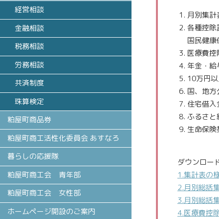
経営相談
月別集計
各種控除
金融相談
国民健康
税務相談
医療費控
労務相談
年金・給
10
万円以
共済制度
国、地方
珠算検定
住宅借入
ふるさと
粕屋町商品券
生命保険
粕屋町商工活性化委員会 あすなろ
暮らしの応援隊
ダウンロー
粕屋町商工会 青年部
1.集計表の
2.月別総括
粕屋町商工会 女性部
3.月別総括
ホームページ開設のご案内
4.医療費控