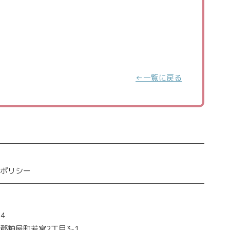
←一覧に戻る
ーポリシー
会
14
郡粕屋町若宮2丁目3-1