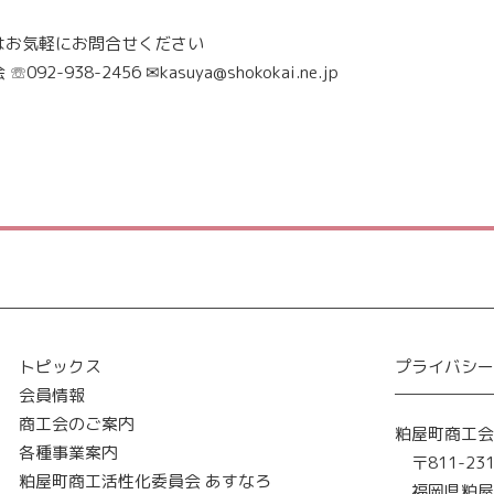
はお気軽にお問合せください
 ☏
092-938-2456
✉
kasuya@shokokai.ne.jp
トピックス
プライバシ
会員情報
商工会のご案内
粕屋町商工
各種事業案内
〒811-23
粕屋町商工活性化委員会 あすなろ
福岡県粕屋